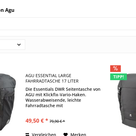
on Agu
AGU ESSENTIAL LARGE
TIPP!
FAHRRADTASCHE 17 LITER
Die Essentials DWR Seitentasche von
AGU mit Klickfix-Vario-Haken.
Wasserabweisende, leichte
Fahrradtasche mit
Reißverschlussfach im Deckel,
Reflektoren und einem Packvolumen
49,50 € *
79,90 € *
von 17 L. AGU schreibt: Dank DWR-
Technologie kann Regen der...
Vergleichen
Merken