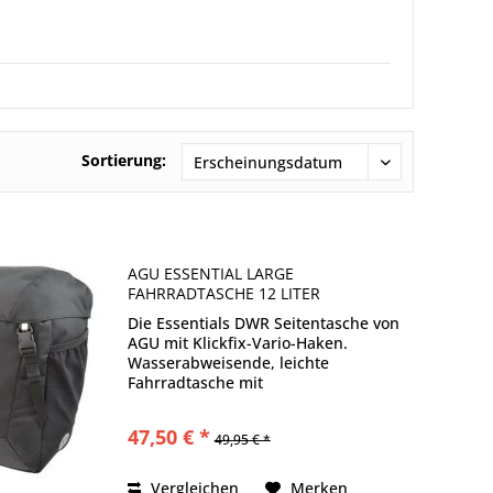
Sortierung:
AGU ESSENTIAL LARGE
FAHRRADTASCHE 12 LITER
Die Essentials DWR Seitentasche von
AGU mit Klickfix-Vario-Haken.
Wasserabweisende, leichte
Fahrradtasche mit
Reißverschlussfach im Deckel,
Reflektoren und einem Packvolumen
47,50 € *
49,95 € *
von 12 Liter Sorgloses Touren mit
der Essentials einzelne...
Vergleichen
Merken