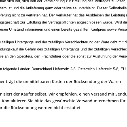
ehält sich vor, sich von der Verpflichtung zur Erfüllung des Vertrages zu löse
fern ist und die Anlieferung ganz oder teilweise unterbleibt. Dieser Selbstbel
ferung nicht zu vertreten hat. Der Verkäufer hat das Ausbleiben der Leistung n
sgeschäft zur Erfüllung der Vertragspflichten abgeschlossen wurde. Wird die
iesen Umstand informieren und einen bereits gezahlten Kaufpreis sowie Versa
zufälligen Untergangs und der zufälligen Verschlechterung der Ware geht mit
dungskauf die Gefahr des zufälligen Untergangs und der zufälligen Verschlec
re an den Spediteur, den Frachtführer oder die sonst zur Ausführung der Ve
in folgende Länder: Deutschland Lieferzeit: 2-5, Österreich Lieferzeit: 5-8, EU L
her trägt die unmittelbaren Kosten der Rücksendung der Waren
anisiert der Käufer selbst. Wir empfehlen, einen Versand mit Se
. Kontaktieren Sie bitte das gewünschte Versandunternehmen für
r die Rücksendung werden nicht erstattet.