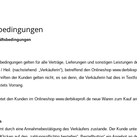
bedingungen
äftsbedingungen
bedingungen gelten für alle Verträge, Lieferungen und sonstigen Leistungen d
 / Heil. (nachstehend: „Verkäuferin“), betreffend den Onlineshop www.derbik
iften der Kunden gelten nicht, es sei denn, die Verkäuferin hat dies in Textf
tets Vorrang.
bietet den Kunden im Onlineshop www.derbikeprofi.de neue Waren zum Kauf an
s
mt durch eine Annahmebestätigung des Verkäufers zustande. Der Kunde unter
licken auf den „zahlungspflichtig bestellen“ „Bestellbutton“ ein Angebot an de