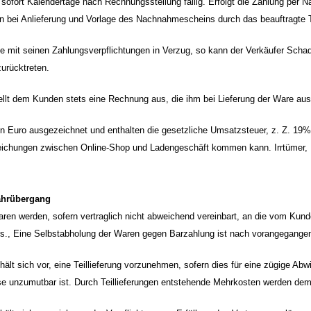
sofort Kalendertage nach Rechnungsstellung fällig. Erfolgt die Zahlung per 
bei Anlieferung und Vorlage des Nachnahmescheins durch das beauftragte Tr
e mit seinen Zahlungsverpflichtungen in Verzug, so kann der Verkäufer Sch
zurücktreten.
tellt dem Kunden stets eine Rechnung aus, die ihm bei Lieferung der Ware aus
d in Euro ausgezeichnet und enthalten die gesetzliche Umsatzsteuer, z. Z. 19%
ichungen zwischen Online-Shop und Ladengeschäft kommen kann. Irrtümer, 
fahrübergang
Waren werden, sofern vertraglich nicht abweichend vereinbart, an die vom Kun
s., Eine Selbstabholung der Waren gegen Barzahlung ist nach vorangegangen
hält sich vor, eine Teillieferung vorzunehmen, sofern dies für eine zügige Abwi
e unzumutbar ist. Durch Teillieferungen entstehende Mehrkosten werden dem 