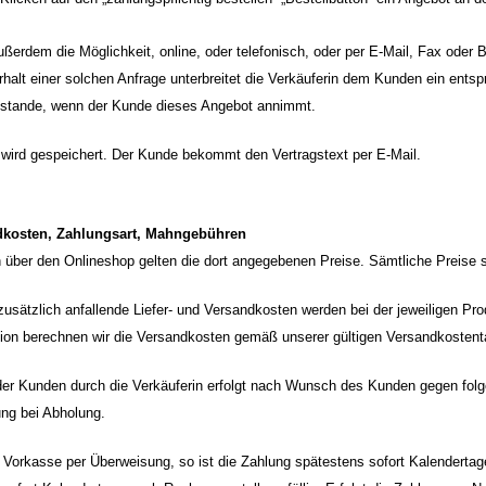
ußerdem die Möglichkeit, online, oder telefonisch, oder per E-Mail, Fax oder 
halt einer solchen Anfrage unterbreitet die Verkäuferin dem Kunden ein entsp
stande, wenn der Kunde dieses Angebot annimmt.
t wird gespeichert. Der Kunde bekommt den Vertragstext per E-Mail.
ndkosten, Zahlungsart, Mahngebühren
n über den Onlineshop gelten die dort angegebenen Preise. Sämtliche Preise 
zusätzlich anfallende Liefer- und Versandkosten werden bei der jeweiligen Pr
tion berechnen wir die Versandkosten gemäß unserer gültigen Versandkostenta
g der Kunden durch die Verkäuferin erfolgt nach Wunsch des Kunden gegen f
ng bei Abholung.
 Vorkasse per Überweisung, so ist die Zahlung spätestens sofort Kalendertage