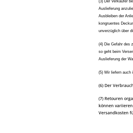
(3) Der Verkäufer b
Auslieferung anzulie
Ausbleiben der Anlie
kongruentes Deckung
unverzüglich über d
(4) Die Gefahr des 
so geht beim Versen
Auslieferung der Wa
(5) Wir liefern auch 
(6) Der Verbrauc
(7) Retouren org
können variieren
Versandkosten fü