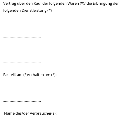
Vertrag über den Kauf der folgenden Waren (*)/ die Erbringung der
folgenden Dienstleistung (*)
...........................................
...........................................
Bestellt am (*)/erhalten am (*):
...........................................
Name des/der Verbraucher(s):