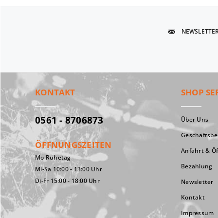
NEWSLETTE
KONTAKT
SHOP SE
0561 - 8706873
Über Uns
Geschäftsb
ÖFFNUNGSZEITEN
Anfahrt & Ö
Mo Ruhetag
Bezahlung
Mi-Sa 10:00 - 13:00 Uhr
Di-Fr 15:00 - 18:00 Uhr
Newsletter
Kontakt
Impressum