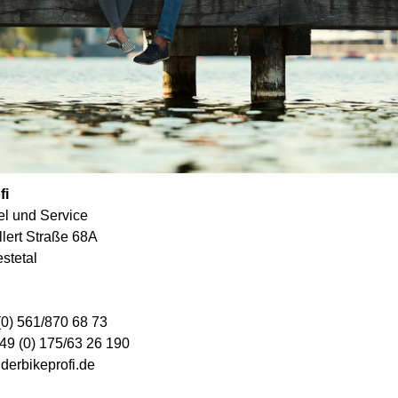
fi
l und Service
llert Straße 68A
stetal
(0) 561/870 68 73
49 (0) 175/63 26 190
derbikeprofi.de