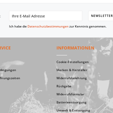
NEWSLETTER
R
Ich habe die
Datenschutzbestimmungen
zur Kenntnis genommen.
RVICE
INFORMATIONEN
Cookie-Einstellungen
edingungen
Marken & Hersteller
ffnungszeiten
Widerrufsbelehrung
Rückgabe
Widerrufsformular
Batterieentsorgung
Umwelt & Entsorgung