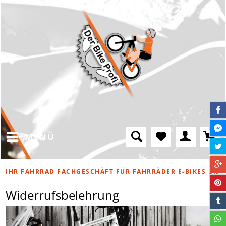
MENÜ
IHR FAHRRAD FACHGESCHÄFT FÜR FAHRRÄDER E-BIKES UND
Widerrufsbelehrung