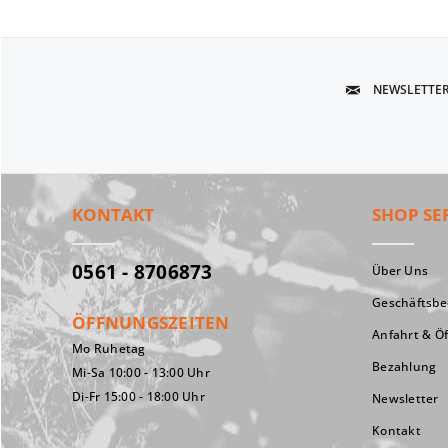
NEWSLETTE
KONTAKT
SHOP SE
0561 - 8706873
Über Uns
Geschäftsb
ÖFFNUNGSZEITEN
Anfahrt & Ö
Mo Ruhetag
Bezahlung
Mi-Sa 10:00 - 13:00 Uhr
Di-Fr 15:00 - 18:00 Uhr
Newsletter
Kontakt