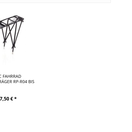
C FAHRRAD
ÄGER RP-R04 BIS
25 KG
7,50 € *