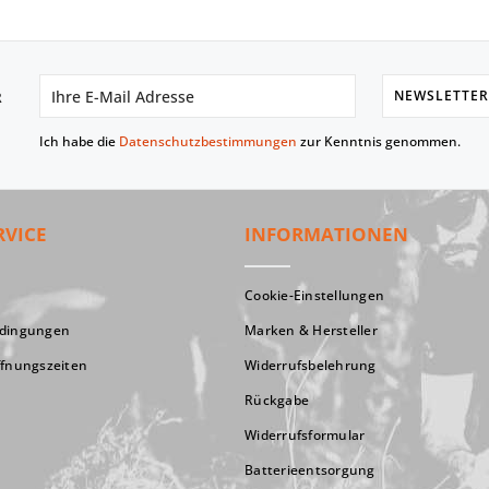
NEWSLETTER
R
Ich habe die
Datenschutzbestimmungen
zur Kenntnis genommen.
RVICE
INFORMATIONEN
Cookie-Einstellungen
edingungen
Marken & Hersteller
ffnungszeiten
Widerrufsbelehrung
Rückgabe
Widerrufsformular
Batterieentsorgung