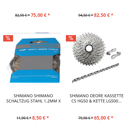
ANG
75,00 € *
82,50 € *
82,95 € *
94,50 € *
SHIMANO SHIMANO
SHIMANO DEORE KASSETTE
SCHALTZUG STAHL 1,2MM X
CS HG50 & KETTE LG500...
2100MM
8,50 € *
65,00 € *
11,90 € *
79,90 € *