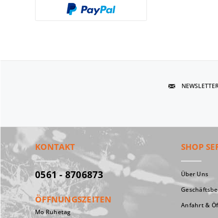
NEWSLETTE
KONTAKT
SHOP SE
0561 - 8706873
Über Uns
Geschäftsb
ÖFFNUNGSZEITEN
Anfahrt & Ö
Mo Ruhetag