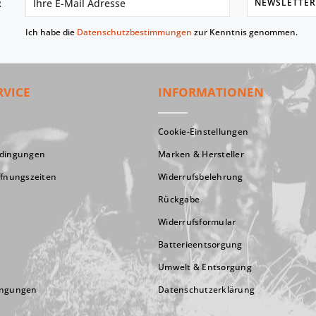
NEWSLETTER
R
Ich habe die
Datenschutzbestimmungen
zur Kenntnis genommen.
RVICE
INFORMATIONEN
Cookie-Einstellungen
edingungen
Marken & Hersteller
ffnungszeiten
Widerrufsbelehrung
Rückgabe
Widerrufsformular
Batterieentsorgung
Umwelt & Entsorgung
ingungen
Datenschutzerklärung