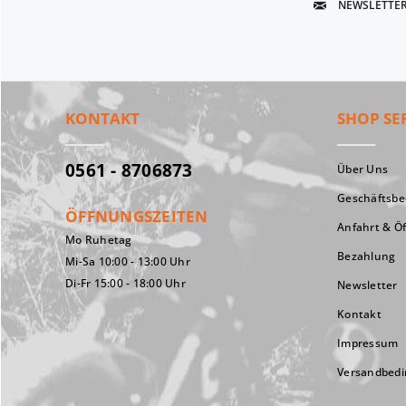
NEWSLETTE
KONTAKT
SHOP SE
0561 - 8706873
Über Uns
Geschäftsb
ÖFFNUNGSZEITEN
Anfahrt & Ö
Mo Ruhetag
Bezahlung
Mi-Sa 10:00 - 13:00 Uhr
Di-Fr 15:00 - 18:00 Uhr
Newsletter
Kontakt
Impressum
Versandbed