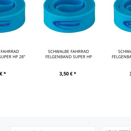
 FAHRRAD
SCHWALBE FAHRRAD
SCHWA
UPER HP 28"
FELGENBAND SUPER HP
FELGENBA
622
27/28" 18-622
€ *
3,50 € *