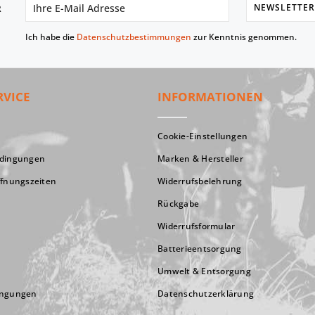
NEWSLETTER
R
Ich habe die
Datenschutzbestimmungen
zur Kenntnis genommen.
RVICE
INFORMATIONEN
Cookie-Einstellungen
edingungen
Marken & Hersteller
ffnungszeiten
Widerrufsbelehrung
Rückgabe
Widerrufsformular
Batterieentsorgung
Umwelt & Entsorgung
ingungen
Datenschutzerklärung