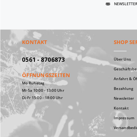
NEWSLETTE
KONTAKT
SHOP SE
0561 - 8706873
Über Uns
Geschäftsb
ÖFFNUNGSZEITEN
Anfahrt & Ö
Mo Ruhetag
Bezahlung
Mi-Sa 10:00 - 13:00 Uhr
Di-Fr 15:00 - 18:00 Uhr
Newsletter
Kontakt
Impressum
Versandbed