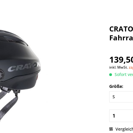
CRATON
Fahrr
139,50
inkl. MwSt.
zz
Sofort ve
Größe:
Vergleic