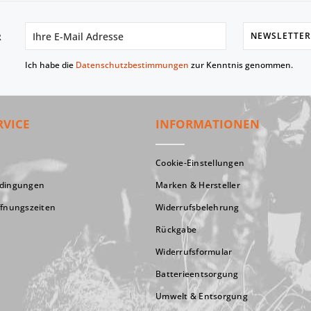
NEWSLETTER
R
Ich habe die
Datenschutzbestimmungen
zur Kenntnis genommen.
RVICE
INFORMATIONEN
Cookie-Einstellungen
edingungen
Marken & Hersteller
ffnungszeiten
Widerrufsbelehrung
Rückgabe
Widerrufsformular
Batterieentsorgung
Umwelt & Entsorgung