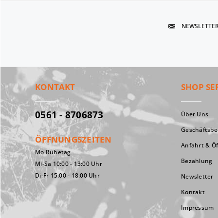
NEWSLETTE
KONTAKT
SHOP SE
0561 - 8706873
Über Uns
Geschäftsb
ÖFFNUNGSZEITEN
Anfahrt & Ö
Mo Ruhetag
Bezahlung
Mi-Sa 10:00 - 13:00 Uhr
Di-Fr 15:00 - 18:00 Uhr
Newsletter
Kontakt
Impressum