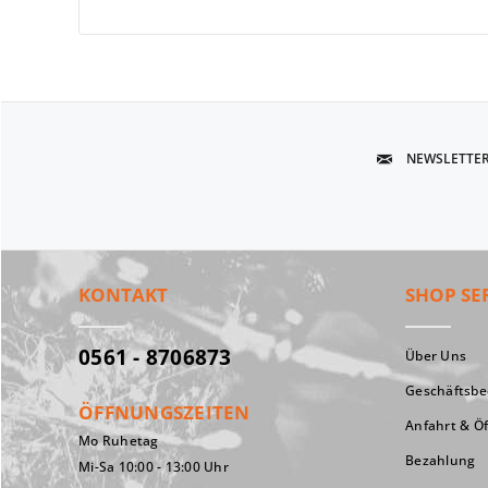
NEWSLETTE
KONTAKT
SHOP SE
0561 - 8706873
Über Uns
Geschäftsb
ÖFFNUNGSZEITEN
Anfahrt & Ö
Mo Ruhetag
Bezahlung
Mi-Sa 10:00 - 13:00 Uhr