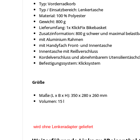
Typ: Vorderradkorb
Typ / Einsatzbereich: Lenkertasche
Material: 100 % Polyester
Gewicht: 800 g
Lieferumfang: 1x KlickFix Bikebasket
Zusatzinformation: 800 g schwer und maximal belastba
mit Aluminium Rahmen
mit Handyfach Front- und Innentasche
Innentasche mit Reißverschluss
Kordelverschluss und abnehmbarem Utensilientäsch
Befestigungssystem: Klicksystem
Größe
Maße (L x B x H): 350 x 280 x 260 mm
Volumen: 15 l
wird ohne Lenkeradapter geliefert