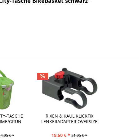
City-Tasche Bikebasket schwarz"
ITY-TASCHE
RIXEN & KAUL KLICKFIX
LIME/GRÜN
LENKERADAPTER OVERSIZE
19,50 € *
64,95 € *
21,95 € *