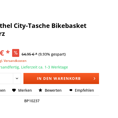
thel City-Tasche Bikebasket
rz
€ *
64,95 € *
(9,93% gespart)
gl. Versandkosten
rsandfertig, Lieferzeit ca. 1-3 Werktage
IN DEN
WARENKORB
hen
Merken
Bewerten
Empfehlen
BP10237