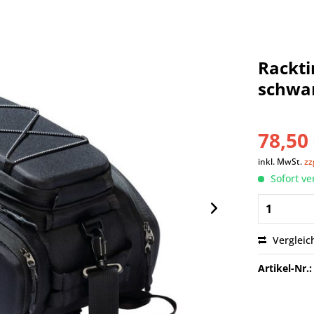
Rackti
schwar
78,50 
inkl. MwSt.
zz
Sofort ve
Vergleic
Artikel-Nr.: