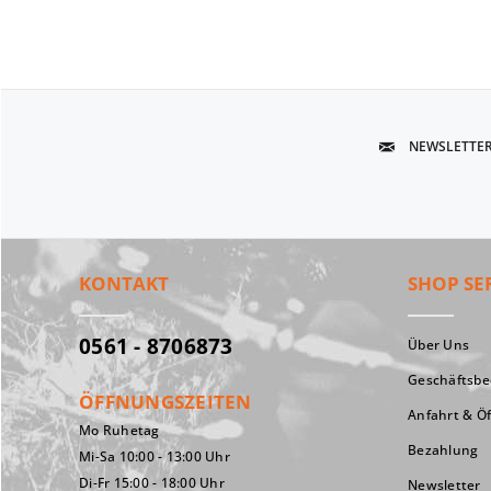
NEWSLETTE
KONTAKT
SHOP SE
0561 - 8706873
Über Uns
Geschäftsb
ÖFFNUNGSZEITEN
Anfahrt & Ö
Mo Ruhetag
Bezahlung
Mi-Sa 10:00 - 13:00 Uhr
Di-Fr 15:00 - 18:00 Uhr
Newsletter