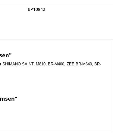
BP10842
sen"
 mit SHIMANO SAINT, M810, BR-M400, ZEE BR-M640, BR-
emsen"