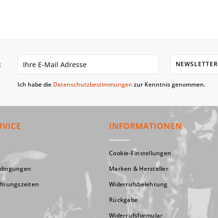
NEWSLETTER
R
Ich habe die
Datenschutzbestimmungen
zur Kenntnis genommen.
RVICE
INFORMATIONEN
Cookie-Einstellungen
edingungen
Marken & Hersteller
ffnungszeiten
Widerrufsbelehrung
Rückgabe
Widerrufsformular