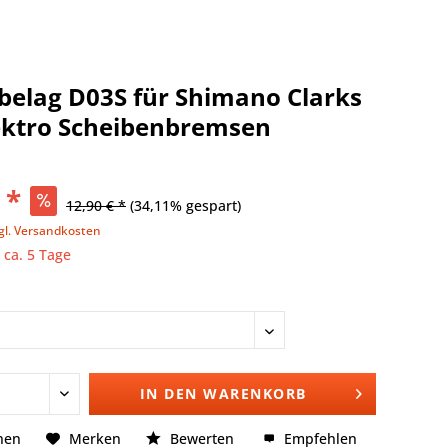
elag D03S für Shimano Clarks
ektro Scheibenbremsen
 *
12,90 € *
(34,11% gespart)
gl. Versandkosten
 ca. 5 Tage
IN DEN
WARENKORB
hen
Merken
Bewerten
Empfehlen