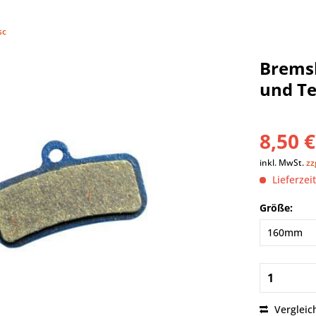
sc
Bremsb
und T
8,50 €
inkl. MwSt.
zz
Lieferzeit
Größe:
Vergleic