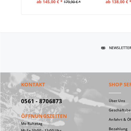
ab 145,00 € *
ab 138,00 € 
179,90 € *
NEWSLETTE
KONTAKT
SHOP SE
0561 - 8706873
Über Uns
Geschäftsb
ÖFFNUNGSZEITEN
Anfahrt & Ö
Mo Ruhetag
Bezahlung
Mi-Sa 10:00 - 13:00 Uhr