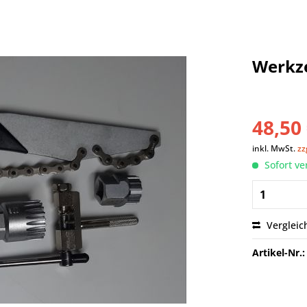
Werkze
48,50 
inkl. MwSt.
zz
Sofort ve
Vergleic
Artikel-Nr.: