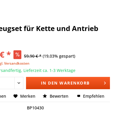
ugset für Kette und Antrieb
€ *
59,90 € *
(19,03% gespart)
gl. Versandkosten
rsandfertig, Lieferzeit ca. 1-3 Werktage
IN DEN
WARENKORB
hen
Merken
Bewerten
Empfehlen
BP10430