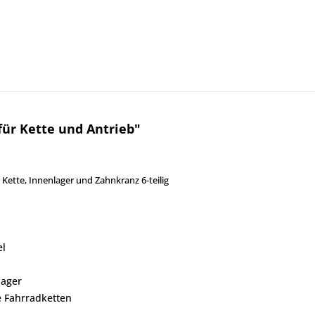
ür Kette und Antrieb"
Kette, Innenlager und Zahnkranz 6-teilig
nz
bel
Innenlager
 alle Fahrradketten