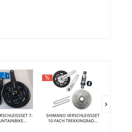
SCHLEISSSET 7-F
SHIMANO VERSCHLEISSSET 1
FAHRRAD
TAINBIKE...
0-FACH TREKKINGRAD...
V- B