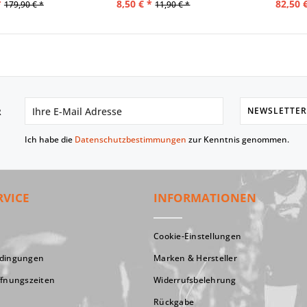
*
8,50 € *
82,50 
179,90 € *
11,90 € *
NEWSLETTER
R
Ich habe die
Datenschutzbestimmungen
zur Kenntnis genommen.
RVICE
INFORMATIONEN
Cookie-Einstellungen
edingungen
Marken & Hersteller
ffnungszeiten
Widerrufsbelehrung
Rückgabe