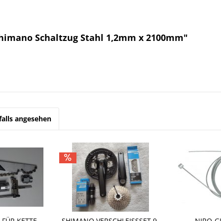
himano Schaltzug Stahl 1,2mm x 2100mm"
alls angesehen
 FÜR KETTE
SHIMANO VERSCHLEISSSET 9-F
NIRO-G