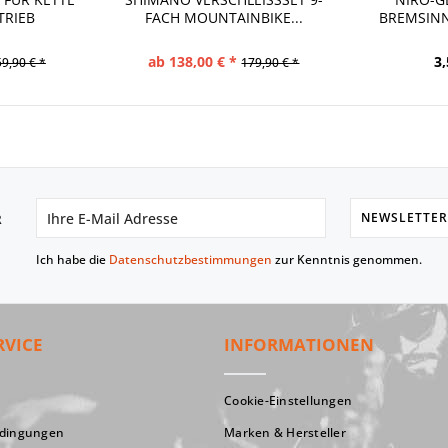
TRIEB
ACH MOUNTAINBIKE...
BREMSINN
ab 138,00 € *
3,
59,90 € *
179,90 € *
NEWSLETTER
R
Ich habe die
Datenschutzbestimmungen
zur Kenntnis genommen.
RVICE
INFORMATIONEN
Cookie-Einstellungen
edingungen
Marken & Hersteller