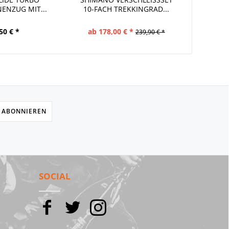
ENZUG MIT...
0-FACH TREKKINGRAD...
FA
50 € *
ab 178,00 € *
239,90 € *
 ABONNIEREN
SOCIAL