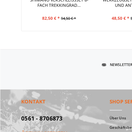
ACH TREKKINGRAD...
UND AN
82,50 € *
48,50 € *
94,50 € *
NEWSLETTE
KONTAKT
SHOP SE
0561 - 8706873
Über Uns
Geschäftsb