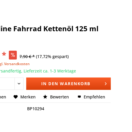
ine Fahrrad Kettenöl 125 ml
 *
7,90 € *
(17,72% gespart)
gl. Versandkosten
rsandfertig, Lieferzeit ca. 1-3 Werktage
IN DEN
WARENKORB
hen
Merken
Bewerten
Empfehlen
BP10294