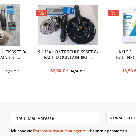
LEISSSET 9-F
SHIMANO VERSCHLEISSSET 8-F
KMC S1 
INBIKE...
ACH MOUNTAINBIKE...
NABENSC
GL
*
82,50 € *
13,50 
179,90 € *
94,50 € *
NEWSLETTER
R
Ich habe die
Datenschutzbestimmungen
zur Kenntnis genommen.