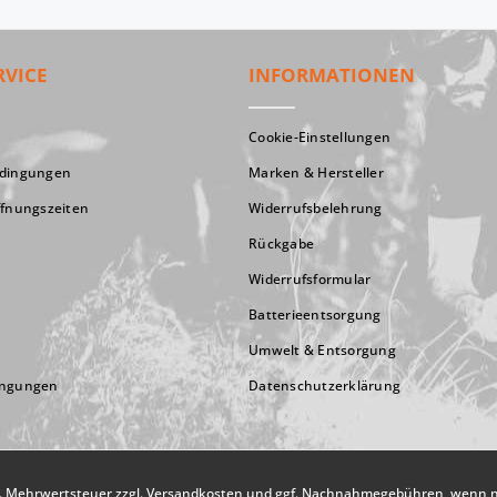
RVICE
INFORMATIONEN
Cookie-Einstellungen
edingungen
Marken & Hersteller
ffnungszeiten
Widerrufsbelehrung
Rückgabe
Widerrufsformular
Batterieentsorgung
Umwelt & Entsorgung
ingungen
Datenschutzerklärung
zl. Mehrwertsteuer zzgl.
Versandkosten
und ggf. Nachnahmegebühren, wenn ni