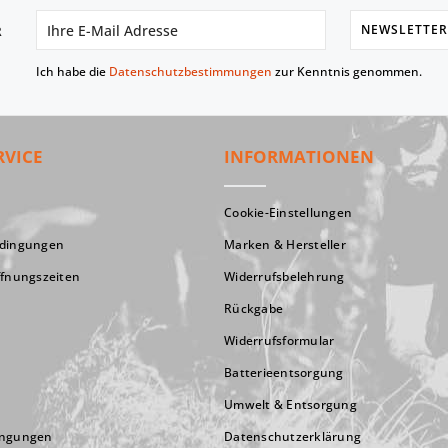
NEWSLETTER
R
Ich habe die
Datenschutzbestimmungen
zur Kenntnis genommen.
RVICE
INFORMATIONEN
Cookie-Einstellungen
edingungen
Marken & Hersteller
ffnungszeiten
Widerrufsbelehrung
Rückgabe
Widerrufsformular
Batterieentsorgung
Umwelt & Entsorgung
ingungen
Datenschutzerklärung