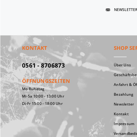
NEWSLETTE
KONTAKT
SHOP SE
0561 - 8706873
Über Uns
Geschäftsb
ÖFFNUNGSZEITEN
Anfahrt & Ö
Mo Ruhetag
Bezahlung
Mi-Sa 10:00 - 13:00 Uhr
Di-Fr 15:00 - 18:00 Uhr
Newsletter
Kontakt
Impressum
Versandbed