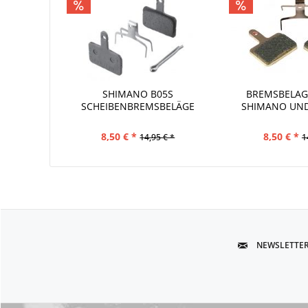
SHIMANO B05S
BREMSBELAG
SCHEIBENBREMSBELÄGE
SHIMANO UND
ORGANISCH
8,50 € *
8,50 € *
14,95 € *
1
NEWSLETTE