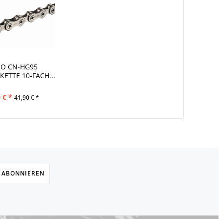
O CN-HG95
ETTE 10-FACH...
 € *
41,90 € *
 ABONNIEREN