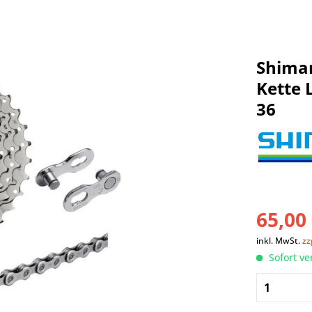
Shiman
Kette 
36
65,00 
inkl. MwSt.
zz
Sofort ve